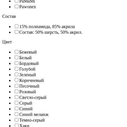
PaMaMi
Pawonex
Состав
15% полиамида, 85% акрила
Состав: 50% шерсть, 50% акрил.
Цвет
Бежевый
Белый
Бордовый
Голубой
Зеленый
Коричневый
Песочный
Розовый
Светло-серый
Серый
Синий
Синий меланж
Темно-серый
Хаки